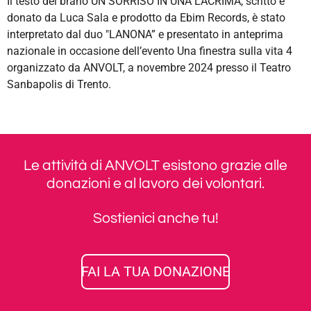
Il testo del brano UN SORRISO IN UNA LACRIMA, scritto e
donato da Luca Sala e prodotto da Ebim Records, è stato
interpretato dal duo "LANONA” e presentato in anteprima
nazionale in occasione dell’evento Una finestra sulla vita 4
organizzato da ANVOLT, a novembre 2024 presso il Teatro
Sanbapolis di Trento.
Le attività di ANVOLT esistono grazie alle
donazioni e al lavoro dei volontari.
Sostienici anche tu!
FAI LA TUA DONAZIONE