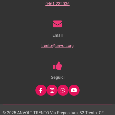
0461 232036
Email
trento@anvolt.org
Seguici
F
I
W
Y
a
n
h
o
c
s
a
u
e
t
t
T
b
a
s
u
© 2025 ANVOLT TRENTO Via Prepositura, 32 Trento
CF