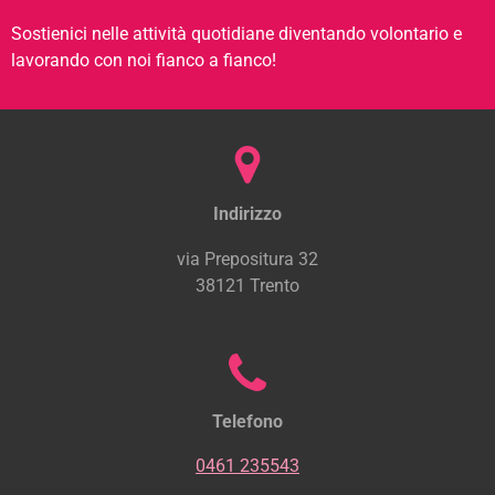
Sostienici nelle attività quotidiane diventando volontario e
lavorando con noi fianco a fianco!
Indirizzo
via Prepositura 32
38121 Trento
Telefono
0461 235543